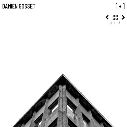
01 TRIANGLES
DAMIEN GOSSET
[ + ]
8 / 18